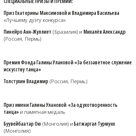
СПЕЦИАЛЬНЫЕ ПРИЗЫ И ПРЕМИИ:
Приз Екатерины Максимовой и Владимира Васильева
«Лучшему дуэту конкурса»
Пинейро Анн-Жуллиет
(Бразилия) и
Михалёв Александр
(Россия, Пермь)
Премия Фонда Галины Улановой «За беззаветное служение
искусству танца»
Толстухин Владимир
(Россия, Пермь)
Приз имени Галины Улановой
«За одухотворенность
танца»
и памятная медаль
Буувейбаатар Ою
(Монголия)
и
Батжаргал Турмунх
(Монголия)