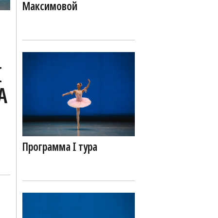
Максимовой
I
А
Й
Программа I тура